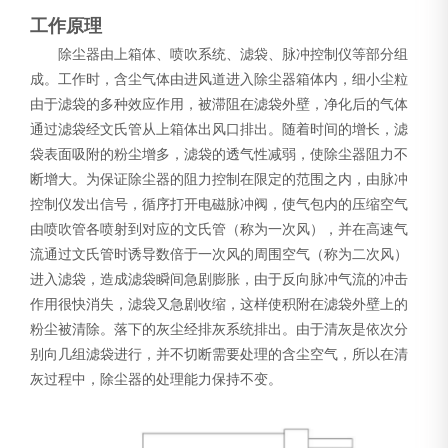
工作原理
除尘器由上箱体、喷吹系统、滤袋、脉冲控制仪等部分组
成。工作时，含尘气体由进风道进入除尘器箱体内，细小尘粒
由于滤袋的多种效应作用，被滞阻在滤袋外壁，净化后的气体
通过滤袋经文氏管从上箱体出风口排出。随着时间的增长，滤
袋表面吸附的粉尘增多，滤袋的透气性减弱，使除尘器阻力不
断增大。为保证除尘器的阻力控制在限定的范围之内，由脉冲
控制仪发出信号，循序打开电磁脉冲阀，使气包内的压缩空气
由喷吹管各喷射到对应的文氏管（称为一次风），并在高速气
流通过文氏管时诱导数倍于一次风的周围空气（称为二次风）
进入滤袋，造成滤袋瞬间急剧膨胀，由于反向脉冲气流的冲击
作用很快消失，滤袋又急剧收缩，这样使积附在滤袋外壁上的
粉尘被清除。落下的灰尘经排灰系统排出。由于清灰是依次分
别向几组滤袋进行，并不切断需要处理的含尘空气，所以在清
灰过程中，除尘器的处理能力保持不变。