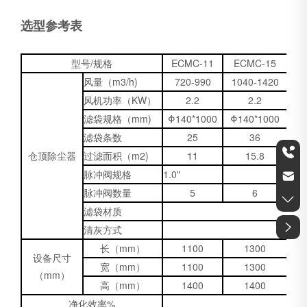
选型参考表
型号/规格
ECMC-11
ECMC-15
E
风量（m3/h)
720-990
1040-1420
15
风机功率（KW）
2.2
2.2
滤袋规格（mm)
Φ140*1000
Φ140*1000
Φ1
滤袋条数
25
36
仓顶除尘器
过滤面积（m2)
11
15.8
esairsuzhou@vip.163.com
0512-57398857
脉冲阀规格
1.0"
脉冲阀数量
5
6
滤袋材质
聚
清灰方式
长（mm）
1100
1300
设备尺寸
宽（mm）
1100
1300
（mm）
高（mm）
1400
1400
净化效率%